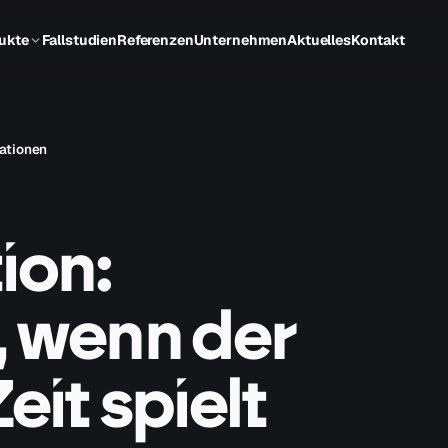
ukte
Fallstudien
Referenzen
Unternehmen
Aktuelles
Kontakt
ationen
ion:
, wenn der
eit spielt