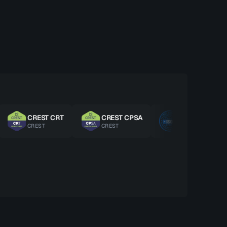
CREST CRT
CREST CPSA
ISO 27001 LA
CREST
CREST
ISO/IEC