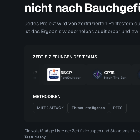
nicht nach Bauchgef
Jedes Projekt wird von zertifizierten Pentestern d
ist das Ergebnis wiederholbar, auditierbar und zw
ZERTIFIZIERUNGEN DES TEAMS
OSWP
BSCP
CPTS
OffSec
PortSwigger
Hack The Box
H
METHODIKEN
MITRE ATT&CK
Threat Intelligence
PTES
Die vollständige Liste der Zertifizierungen und Standards stel
Testumfang.